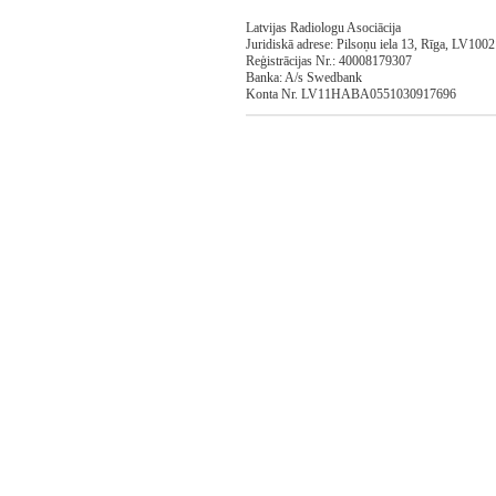
Latvijas Radiologu Asociācija
Juridiskā adrese: Pilsoņu iela 13, Rīga, LV1002
Reģistrācijas Nr.: 40008179307
Banka: A/s Swedbank
Konta Nr. LV11HABA0551030917696