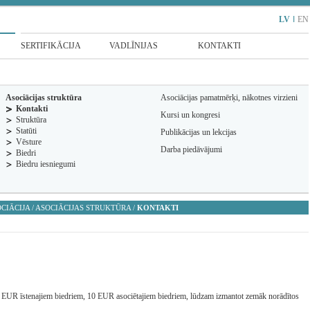
LV
I
EN
SERTIFIKĀCIJA
VADLĪNIJAS
KONTAKTI
Asociācijas struktūra
Asociācijas pamatmērķi, nākotnes virzieni
Kontakti
Kursi un kongresi
Struktūra
Statūti
Publikācijas un lekcijas
Vēsture
Darba piedāvājumi
Biedri
Biedru iesniegumi
CIĀCIJA
/
ASOCIĀCIJAS STRUKTŪRA
/
KONTAKTI
5 EUR īstenajiem biedriem, 10 EUR asociētajiem biedriem, lūdzam izmantot zemāk norādītos