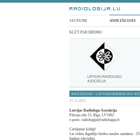
JAUNUMI
ASOCIĀCIJAS
KĻŪT PAR BIEDRU
ASOCIĀCIJAS
/
LATVIJAS RADIOLOGU ASO
17.11.2012
Latvijas Radiologu Asociācija
Pilsoņu iela 13, Rīga, LV1002
e-pasts: radiologija@radiologija.lv
Cienījamie kolēģi!
Lai veiktu ikgadējo biedru naudas samaksu - 2
bankas rekvizītus.