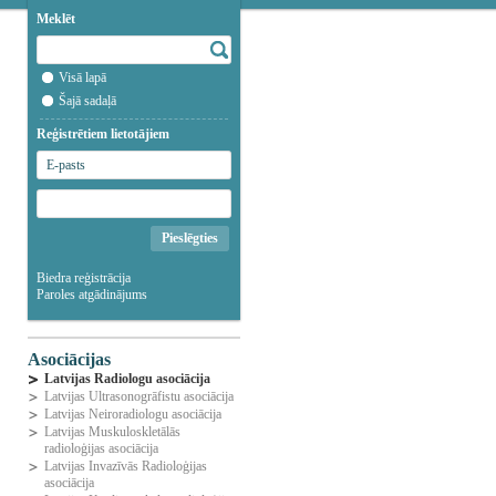
Meklēt
Visā lapā
Šajā sadaļā
Reģistrētiem lietotājiem
Biedra reģistrācija
Paroles atgādinājums
Asociācijas
Latvijas Radiologu asociācija
Latvijas Ultrasonogrāfistu asociācija
Latvijas Neiroradiologu asociācija
Latvijas Muskuloskletālās
radioloģijas asociācija
Latvijas Invazīvās Radioloģijas
asociācija