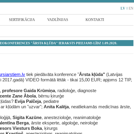
LV
I
EN
SERTIFIKĀCIJA
VADLĪNIJAS
KONTAKTI
EOKONFERENCES "ĀRSTA KĻŪDA" IERAKSTS PIEEJAMS LĪDZ 1.09.2020.
rsiarstiem.lv
tiek
piedāvāt
a
konferenc
e
"
Ārsta kļūda"
(Latvijas
i 2017.gadā) VIDEO formātā lētāk - tikai 15,00
EUR
; apjoms 12 TIP,
ā,
profesore Gaida Krūmiņa
, radioloģe, diagnoste
cente Zane Ābola
, bērnu ķirurģe
 kļūdas?
Evija Palčeja
, pediatre
 ar kļūdām un "uzvar";
Anita Kalēja
, neatliekamās medicīnas ārste,
oloģijā,
Sigita Kazūne
, anestezioloģe, reanimatoloģe
alentīna Berga
, ārste eksperte, algoloģe, neiroloģe
esors Viesturs Boka
, ķirurgs
ars Krastiņš
, anesteziologs, reanimatologs