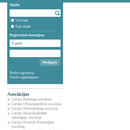
Meklēt
Visā lapā
Šajā sadaļā
Reģistrētiem lietotājiem
Biedra reģistrācija
Paroles atgādinājums
Asociācijas
Latvijas Radiologu asociācija
Latvijas Ultrasonogrāfistu asociācija
Latvijas Neiroradiologu asociācija
Latvijas Muskuloskletālās
radioloģijas asociācija
Latvijas Invazīvās Radioloģijas
asociācija