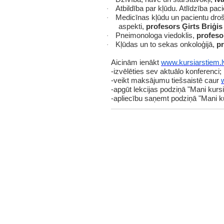
Atbildība par kļūdu. Atlīdzība pa
·
Medicīnas kļūdu un pacientu droš
·
aspekti,
profesors Ģirts Briģis
Pneimonologa viedoklis,
profeso
·
Kļūdas un to sekas onkoloģijā,
pr
·
Aicinām ienākt
www.kursiarstiem.l
-izvēlēties sev aktuālo konferenci;
-veikt maksājumu tiešsaistē caur
-apgūt lekcijas podziņā "Mani kursi
-apliecību saņemt podziņā "Mani ku