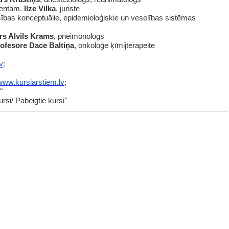
cientam.
Ilze Vilka
, juriste
ības konceptuālie, epidemioloģiskie un veselības sistēmas
rs Alvils Krams
, pneimonologs
ofesore Dace Baltiņa
, onkoloģe ķīmijterapeite
v
:
www.kursiarstiem.lv
;
"
rsi/ Pabeigtie kursi"