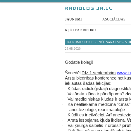
JAUNUMI
ASOCIĀCIJAS
KĻŪT PAR BIEDRU
JAUNUMI
/
KONFERENČU SARAKSTS
/
VID
26.08.2020
Godātie kolēģi!
Š
onedēļ
līdz 1.septembrim
www.ku
Ārstu biedrības konference notikus
iekļautas šādas lekcijas:
Kļūdas radioloģiskajā diagnostik
·
Vai ārsta kļūda ir pārkāpums?
do
·
Vai medicīniskās kļūdas ir ārsta
·
Kā neatliekamā medicīna "cīnās"
·
anestezioloģe, reanimatoloģe
Kļūdīties ir cilvēcīgi. Arī anestezi
·
Ārsta iespējamā kļūda ikdienā,
V
·
Vai ķirurga salpelis ir drošs?
prof
·
Dzīvība, nāve un starstāvokļi;
Iv
·