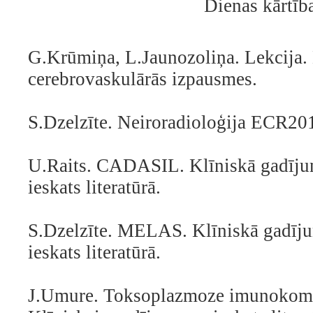
Dienas kārtīb
G.Krūmiņa, L.Jaunozoliņa.
Lekcija.
cerebrovaskulārās izpausmes.
S.Dzelzīte. Neiroradioloģija ECR20
U.Raits. CADASIL. Klīniskā gadīju
ieskats literatūrā.
S.Dzelzīte. MELAS. Klīniskā gadīj
ieskats literatūrā.
J.Umure. Toksoplazmoze imunokompr