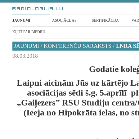
JAUNUMI
ASOCIĀCIJAS
SERTIFIKĀCIJA
VAD
KĻŪT PAR BIEDRU
JAUNUMI
/
KONFERENČU SARAKSTS
/
LNRA SĒ
08.03.2018
Godātie kolēģ
Laipni aicinām Jūs uz kārtējo La
asociācijas sēdi š.g. 5.aprīlī
„Gaiļezers” RSU Studiju centra/
(Ieeja no Hipokrāta ielas, no st