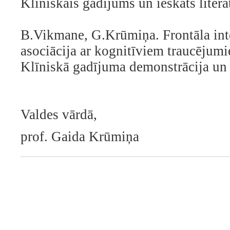
Klīniskais gadījums un ieskats litera
B.Vikmane, G.Krūmiņa. Frontāla inte
asociācija ar kognitīviem traucēju
Klīniskā gadījuma demonstrācija un i
Valdes vārdā,
prof. Gaida Krūmiņa