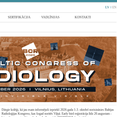
LV
I
EN
SERTIFIKĀCIJA
VADLĪNIJAS
KONTAKTI
Dārgie kolēģi, kā jau esam informējuši iepriekš 2026.gada 1-3. oktobrī norisināsies Baltijas
Radioloģijas Kongress, kas šogad noritēs Viļņā. Early bird reģistrācija līdz 20.augustam -