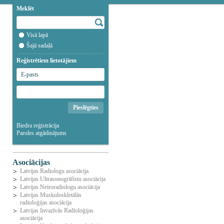
Meklēt
Visā lapā
Šajā sadaļā
Reģistrētiem lietotājiem
Biedra reģistrācija
Paroles atgādinājums
Asociācijas
Latvijas Radiologu asociācija
Latvijas Ultrasonogrāfistu asociācija
Latvijas Neiroradiologu asociācija
Latvijas Muskuloskletālās
radioloģijas asociācija
Latvijas Invazīvās Radioloģijas
asociācija