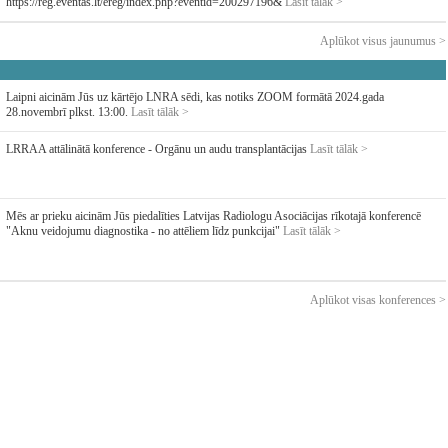
https://reg.eventas.lt/ereg/index.php?eventid=200297196&
Lasīt tālāk >
Aplūkot visus jaunumus >
Laipni aicinām Jūs uz kārtējo LNRA sēdi, kas notiks ZOOM formātā 2024.gada
28.novembrī plkst. 13:00.
Lasīt tālāk >
LRRAA attālinātā konference - Orgānu un audu transplantācijas
Lasīt tālāk >
Mēs ar prieku aicinām Jūs piedalīties Latvijas Radiologu Asociācijas rīkotajā konferencē
"Aknu veidojumu diagnostika - no attēliem līdz punkcijai"
Lasīt tālāk >
Aplūkot visas konferences >