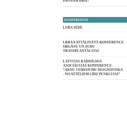
PAVISAM DRĪZ!
KONFERENCES
LNRA SĒDE
LRRAA ATTĀLINĀTĀ KONFERENCE
ORGĀNU UN AUDU
TRANSPLANTĀCIJAS
LATVIJAS RADIOLOGU
ASOCIĀCIJAS KONFERENCE -
“AKNU VEIDOJUMU DIAGNOSTIKA
- NO ATTĒLIEM LĪDZ PUNKCIJAI”